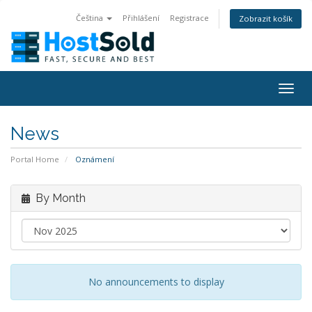
Čeština
Přihlášení
Registrace
Zobrazit košík
Togg
navig
News
Portal Home
Oznámení
By Month
No announcements to display