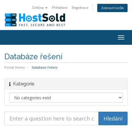
Čeština
Přihlášení
Registrace
Zobrazit košík
Togg
navig
Databáze řešení
Portal Home
Databáze řešení
Kategorie