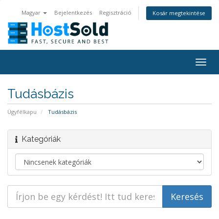
Magyar
Bejelentkezés
Regisztráció
Kosár megtekintése
Togg
navig
Tudásbázis
Ügyfélkapu
Tudásbázis
Kategóriák