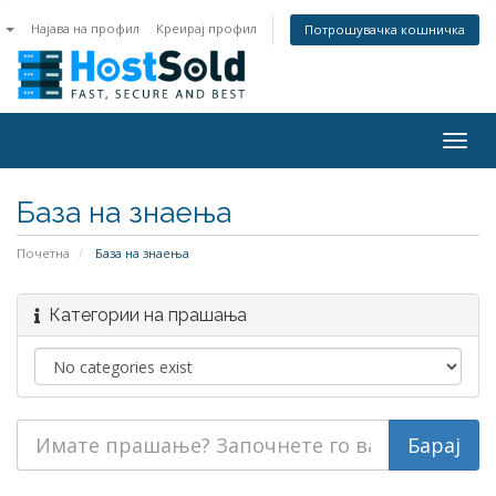
n
Најава на профил
Креирај профил
Потрошувачка кошничка
Togg
navig
База на знаења
Почетна
База на знаења
Категории на прашања