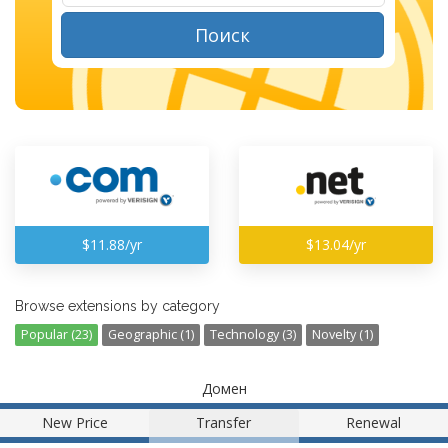
Поиск
$11.88/yr
$13.04/yr
Browse extensions by category
Popular (23)
Geographic (1)
Technology (3)
Novelty (1)
Домен
New Price
Transfer
Renewal