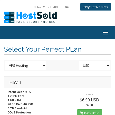
הרשמה
התחברות
עברית
צפייה בעגלת הקניות
Togg
navig
Select Your Perfect PLan
HSV-1
Intel® Xeon® E5
החל מ
1 vCPU Core
$6.50 USD
1 GB RAM
20 GB RAID-10 SSD
חודשי
3 TB Bandwidth
DDoS Protection
הזמינו עכשיו