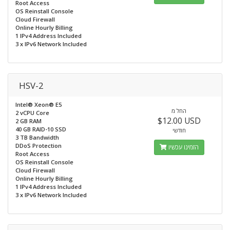
Root Access
OS Reinstall Console
Cloud Firewall
Online Hourly Billing
1 IPv4 Address Included
3 x IPv6 Network Included
HSV-2
Intel® Xeon® E5
החל מ
2 vCPU Core
$12.00 USD
2 GB RAM
40 GB RAID-10 SSD
חודשי
3 TB Bandwidth
DDoS Protection
הזמינו עכשיו
Root Access
OS Reinstall Console
Cloud Firewall
Online Hourly Billing
1 IPv4 Address Included
3 x IPv6 Network Included