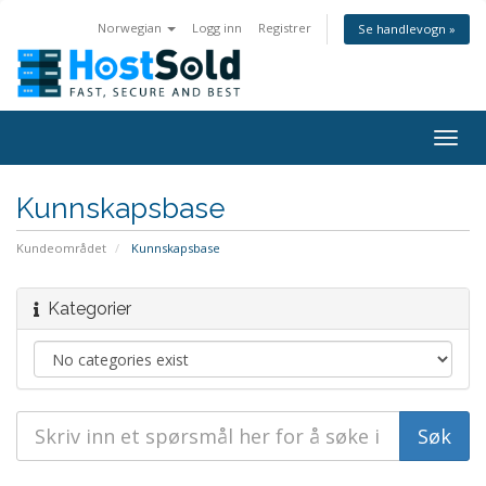
Norwegian
Logg inn
Registrer
Se handlevogn »
Togg
navig
Kunnskapsbase
Kundeområdet
Kunnskapsbase
Kategorier