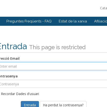
Cat
Preguntes Freqüents - FAQ
Estat de la xarxa
Afiliaci
Entrada
This page is restricted
recció Email
ontrasenya
Recordar Dades d'usuari
Ha perdut la contrasenya?