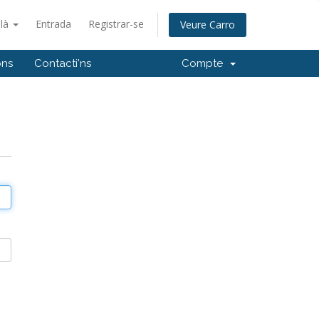
alà
Entrada
Registrar-se
Veure Carro
ons
Contacti'ns
Compte