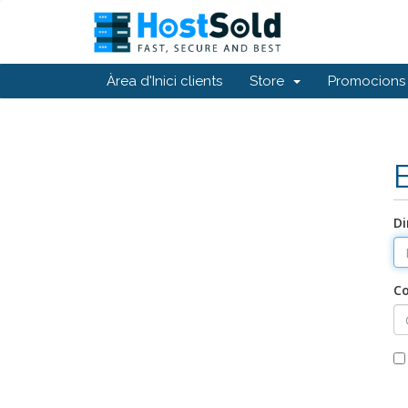
Àrea d'Inici clients
Store
Promocions
Di
C