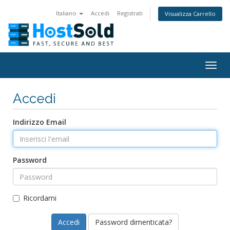
Italiano
Accedi
Registrati
Visualizza Carrello
Togg
navig
Accedi
Indirizzo Email
Password
Ricordami
Password dimenticata?