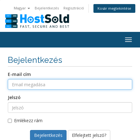
Magyar
Bejelentkezés
Regisztráció
Kosár megtekintése
Togg
navig
Bejelentkezés
E-mail cím
Jelszó
Emlékezz rám
Elfelejtett jelszó?